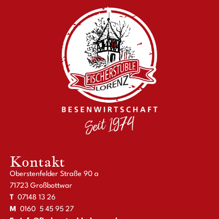
Kontakt
Oberstenfelder Straße 90 a
71723 Großbottwar
T
07148 13 26
M
0160 5 45 95 27