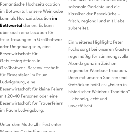
Flammkuchen in Großbottwar,
Romantische Hochzeitslocation
saisonale Gerichte und die
im Bottwartal, unsere Weinlaube
Klassiker der Besenküche –
kann als Hochzeitslocation
im
frisch, regional und mit Liebe
Bottwartal
dienen. Es kann
zubereitet.
aber auch eine Location für
freie Trauungen in Großbottwar
Ein weiteres Highlight: Peter
oder Umgebung sein, eine
Fuchs sorgt bei unseren Gästen
Besenwirtschaft für
regelmäßig für stimmungsvolle
Geburtstagsfeiern in
Abende ganz im Zeichen
Großbottwar, Besenwirtschaft
regionaler Weinbau-Tradition.
für Firmenfeier im Raum
Denn mit unseren Speisen und
Ludwigsburg, eine
Getränken heißt es: „Feiern in
Besenwirtschaft für kleine Feiern
historischer Weinbau-Tradition“
mit 20–40 Personen oder eine
– lebendig, echt und
Besenwirtschaft für Trauerfeiern
unverfälscht.
im Raum Ludwigsburg.
Unter dem Motto „Ihr Fest unter
Weinreben“ schaffen wir ein