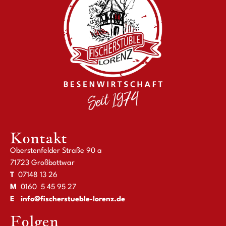
Kontakt
Oberstenfelder Straße 90 a
71723 Großbottwar
T
07148 13 26
M
0160 5 45 95 27
E
info@fischerstueble-lorenz.de
Folgen